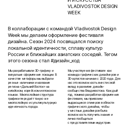
VLADIVOSTOK DESIGN 
В коллаборации с командой Vladivostok Design 
Week мы делаем оформление фестиваля 
дизайна. Сезон 2024 посвящался поиску 
локальной идентичности, сплаву культур 
России и ближайших азиатских соседей. Тегом 
этого сезона стал #дизайн_код
Мы разрабатывали 3D-графику и 
Мы участвуем в фестивале как 
визуальне оформление локации. В 
команда графических дизайнеров и 
качестве метафоры мы выбрали 
3D-артистов начиная с 2020 года. Для 
резные наличники и название 
нас это возможность внести свой 
региона «Дальний Восток» на 
вклад в развитие дизайн-
китайском, корейском и японском 
сообщества Владивостока. Каждый 
языках. Многослойная структура 
год, помимо разработки оформления 
графики передаёт такую же 
фестиваля, мы привозим 
многослойную и сультикультурную 
выдающихся спикеров в области 
идентичность города.
графического дизайна, чтобы 
у местных дизайнеров была 
возможность получить знания и 
лично пообщаться 
с представителями индустрии.