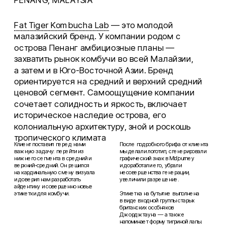
Fat Tiger Kombucha Lab
 — это молодой 
малазийский бренд. У компании родом с 
острова Пенанг амбициозные планы — 
захватить рынок комбучи во всей Малайзии, 
а затем и в Юго-Восточной Азии. Бренд 
ориентируется на средний и верхний средний 
ценовой сегмент. Самоощущение компании 
сочетает солидность и яркость, включает 
историческое наследие острова, его 
колониальную архитектуру, зной и роскошь 
тропического климата
Клиент поставил перед нами 
После подробного брифа от клиента 
важную задачу: перейти из 
мы делали логотип, сгенерировали 
нижнего сегмента в средний и 
графический знак в Midjourney 
верхний-средний. Он решился 
и доработали его, убрали 
на кардинальную смену визуала 
несовершенства генерации, 
и доверил нам разработать 
увеличили разрешение. 
айдентику и совершенно новые 
этикетки для комбучи.
Этикетка на бутылке выполнена 
в виде входной группы старых 
британских особняков 
Джорджтауна — а также 
напоминает форму тигриной лапы. 