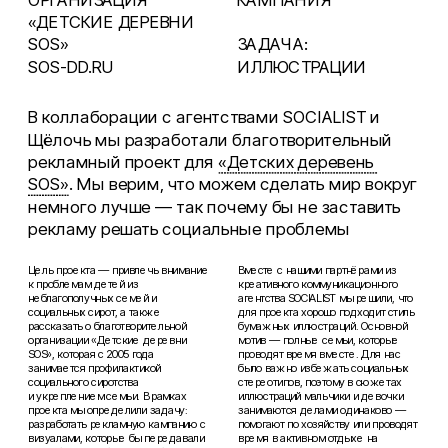
«ДЕТСКИЕ ДЕРЕВНИ 
SOS»
ЗАДАЧА:  
SOS-DD.RU
ИЛЛЮСТРАЦИИ
В коллаборации с агентствами SOCIALIST и 
Щёлочь мы разработали благотворительный 
рекламный проект для 
«Детских деревень 
SOS»
. Мы верим, что можем сделать мир вокруг 
немного лучше — так почему бы не заставить 
рекламу решать социальные проблемы
Цель проекта — привлечь внимание 
Вместе с нашими партнёрами из 
к проблемам детей из 
креативного коммуникационного 
неблагополучных семей и 
агентства SOCIALIST мы решили, что 
социальных сирот, а также 
для проекта хорошо подходит стиль 
рассказать о благотворительной 
бумажных иллюстраций. Основной 
организации «Детские деревни 
мотив — полные семьи, которые 
SOS», которая с 2005 года 
проводят время вместе. Для нас 
занимается профилактикой 
было важно избежать социальных 
социального сиротства 
стереотипов, поэтому в сюжетах 
и укреплением семьи. В рамках 
иллюстраций мальчики и девочки 
проекта мы определили задачу: 
занимаются делами одинаково — 
разработать рекламную кампанию с 
помогают по хозяйству или проводят 
визуалами, которые бы передавали 
время в активном отдыхе на 